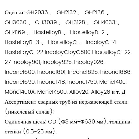
Оценки:
GH2036 、 GH2132 、 GH2136 、
GH3030 、 GH3039 、 GH3128 、 GH4033 、
GH4169 、 HastelloyB 、 HastelloyB-2 、
HastelloyB-3 、 HastelloyC 、 IncoloyC-4
HastelloyC-22 IncoloyCloyC800 HastelloyC-22
27 Incoloy901, Incoloy925, Incoloy926,
Inconel600, Inconel601, Inconel625, Inconel686,
Inconel690, Inconel718, Inconel750, Monel400,
Monel400A, MonelK500, Alloy20, Alloy28 и т. Д.
Ассортимент сварных труб из нержавеющей стали
(никелевый сплав):
Одиночная щель: OD (Φ8 мм-Φ630 мм), толщина
стенки (0,5-25 мм).