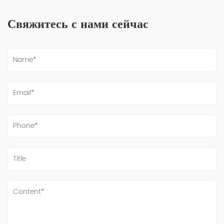
Свяжитесь с нами сейчас
Вы понимаете использование дуплексной стальной трубы?
Jan 24, 2023
Труба из дуплексной стали представляет собой тип стальной трубы,
изготовленной из сплава дуплексной нержавеющей стали.